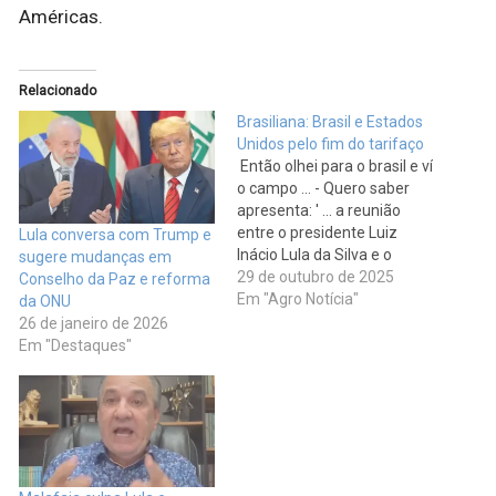
Américas.
Relacionado
Brasiliana: Brasil e Estados
Unidos pelo fim do tarifaço
Então olhei para o brasil e ví
o campo ... - Quero saber
apresenta: ' ... a reunião
entre o presidente Luiz
Lula conversa com Trump e
Inácio Lula da Silva e o
sugere mudanças em
presidente dos Estados
29 de outubro de 2025
Conselho da Paz e reforma
Unidos, Donald Trump, abre
Em "Agro Notícia"
da ONU
caminho para destravar as
26 de janeiro de 2026
negociações sobre tarifas,
Em "Destaques"
investimentos e
cooperação econômica ...' *
As tarifas…