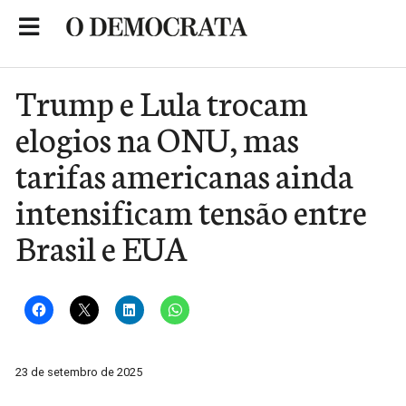
Skip
to
Portal de Notícias de São Roque
content
Trump e Lula trocam
elogios na ONU, mas
tarifas americanas ainda
intensificam tensão entre
Brasil e EUA
23 de setembro de 2025