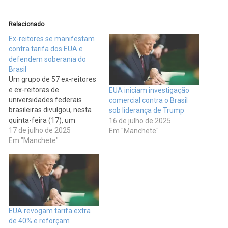
Relacionado
Ex-reitores se manifestam
contra tarifa dos EUA e
defendem soberania do
Brasil
Um grupo de 57 ex-reitores
e ex-reitoras de
EUA iniciam investigação
universidades federais
comercial contra o Brasil
brasileiras divulgou, nesta
sob liderança de Trump
quinta-feira (17), um
16 de julho de 2025
manifesto em defesa da
17 de julho de 2025
Em "Manchete"
soberania nacional,
Em "Manchete"
criticando duramente a
decisão do presidente dos
EUA, Donald Trump, de
impor uma tarifa de 50%
sobre produtos brasileiros a
partir de 1º de agosto.
EUA revogam tarifa extra
Segundo o documento,…
de 40% e reforçam