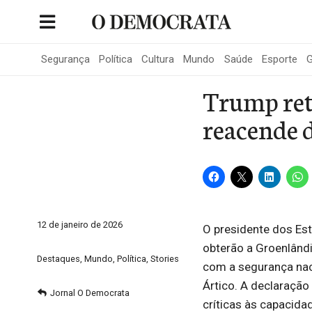
Skip
to
Portal de Notícias de São Roque
content
Segurança
Política
Cultura
Mundo
Saúde
Esporte
G
Trump ret
reacende d
12 de janeiro de 2026
O presidente dos Est
obterão a Groenlând
Destaques
,
Mundo
,
Política
,
Stories
com a segurança nac
Ártico. A declaração 
Jornal O Democrata
críticas às capacida