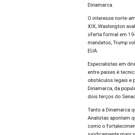
Dinamarca.
O interesse norte-am
XIX, Washington avali
oferta formal em 19
mandatos, Trump volt
EUA.
Especialistas em dir
entre países é tecni
obstáculos legais e 
Dinamarca, da popul
dois terços do Senad
Tanto a Dinamarca qu
Analistas apontam qu
como o fortaleciment
juridicamente mais 