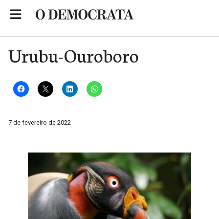
Skip
to
Portal de Notícias de São Roque
content
Urubu-Ouroboro
7 de fevereiro de 2022