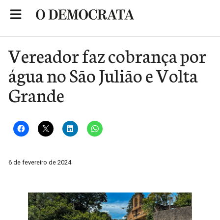
Skip
to
Portal de Notícias de São Roque
content
Vereador faz cobrança por
água no São Julião e Volta
Grande
6 de fevereiro de 2024