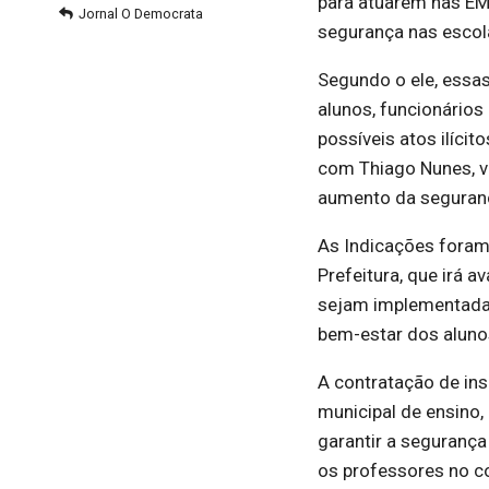
para atuarem nas EM
Jornal O Democrata
segurança nas escola
Segundo o ele, essa
alunos, funcionários
possíveis atos ilíci
com Thiago Nunes, vá
aumento da seguranç
As Indicações foram
Prefeitura, que irá 
sejam implementadas 
bem-estar dos alunos
A contratação de in
municipal de ensino,
garantir a segurança 
os professores no co