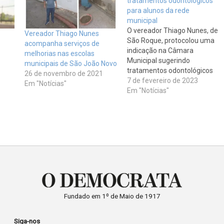
tratamentos odontológicos
para alunos da rede
municipal
O vereador Thiago Nunes, de
Vereador Thiago Nunes
São Roque, protocolou uma
acompanha serviços de
indicação na Câmara
melhorias nas escolas
Municipal sugerindo
municipais de São João Novo
tratamentos odontológicos
26 de novembro de 2021
para os alunos da rede
7 de fevereiro de 2023
Em "Notícias"
municipal de ensino. Em sua
Em "Notícias"
indicação nº 58/2023, ele
pede ao prefeito Guto Issa
para oferecer este serviço
aos estudantes, desde a
creche até o ensino
fundamental. "Muitas
vezes…
Fundado em 1º de Maio de 1917
Siga-nos