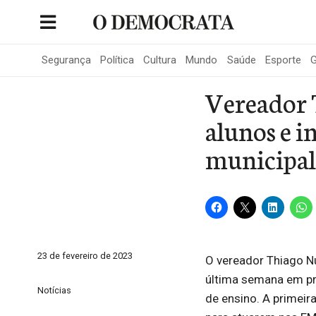
Skip
to
Portal de Notícias de São Roque
content
Segurança
Política
Cultura
Mundo
Saúde
Esporte
G
Vereador 
alunos e i
municipal
23 de fevereiro de 2023
O vereador Thiago N
última semana em pr
Notícias
de ensino. A primeir