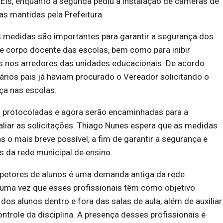
EIs, enquanto a segunda pediu a instalação de câmeras de
s mantidas pela Prefeitura.
s medidas são importantes para garantir a segurança dos
 e corpo docente das escolas, bem como para inibir
tos nos arredores das unidades educacionais. De acordo
rios pais já haviam procurado o Vereador solicitando o
a nas escolas.
 protocoladas e agora serão encaminhadas para a
avaliar as solicitações. Thiago Nunes espera que as medidas
o mais breve possível, a fim de garantir a segurança e
 da rede municipal de ensino.
spetores de alunos é uma demanda antiga da rede
 uma vez que esses profissionais têm como objetivo
dos alunos dentro e fora das salas de aula, além de auxiliar
ntrole da disciplina. A presença desses profissionais é