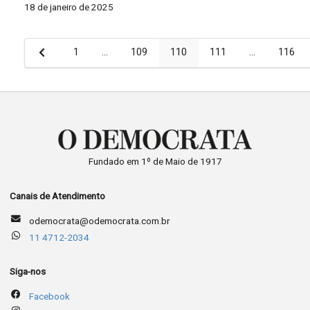
18 de janeiro de 2025
Paginação
1
…
109
110
111
…
116
de
posts
Fundado em 1º de Maio de 1917
Canais de Atendimento
odemocrata@odemocrata.com.br
11 4712-2034
Siga-nos
Facebook