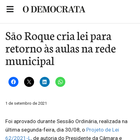
Skip
to
Portal de Notícias de São Roque
content
São Roque cria lei para
retorno às aulas na rede
municipal
1 de setembro de 2021
Foi aprovado durante Sessão Ordinária, realizada na
última segunda-feira, dia 30/08, o
Projeto de Lei
62/2021-L
, de autoria do Presidente da Câmara e